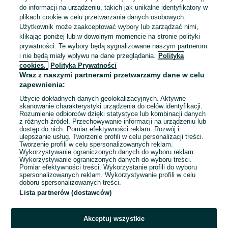
do informacji na urządzeniu, takich jak unikalne identyfikatory w
Spawacz MIG/MAG Czarna Stal
plikach cookie w celu przetwarzania danych osobowych.
Maszyny Rolnicze Niemcy Bawaria
Użytkownik może zaakceptować wybory lub zarządzać nimi,
Bayer Riedl Personalservice GmbH
klikając poniżej lub w dowolnym momencie na stronie polityki
prywatności. Te wybory będą sygnalizowane naszym partnerom
15 000 - 20 000 zł / mies. brutto
i nie będą miały wpływu na dane przeglądania.
Polityka
Bielsko-Biała
cookies,
Polityka Prywatności
Pełny etat
Wraz z naszymi partnerami przetwarzamy dane w celu
Umowa o pracę
zapewnienia:
Kraj: Niemcy
Odpowiednie doświadczenie zawodowe
Użycie dokładnych danych geolokalizacyjnych. Aktywne
Rekrutacja online
skanowanie charakterystyki urządzenia do celów identyfikacji.
Rozumienie odbiorców dzięki statystyce lub kombinacji danych
z różnych źródeł. Przechowywanie informacji na urządzeniu lub
Odświeżono dnia 28 lipca 2026
dostęp do nich. Pomiar efektywności reklam. Rozwój i
ulepszanie usług. Tworzenie profili w celu personalizacji treści.
Tworzenie profili w celu spersonalizowanych reklam.
Wykorzystywanie ograniczonych danych do wyboru reklam.
Wykorzystywanie ograniczonych danych do wyboru treści.
Pomiar efektywności treści. Wykorzystanie profili do wyboru
spersonalizowanych reklam. Wykorzystywanie profili w celu
doboru spersonalizowanych treści.
Lista partnerów (dostawców)
Akceptuj wszystkie